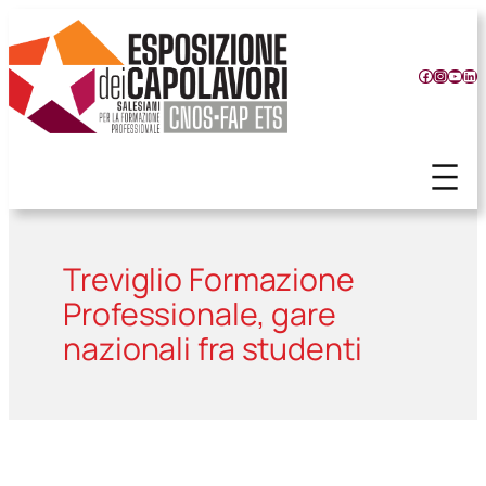
Vai
al
contenuto
Facebook
Instagr
YouT
Lin
Treviglio Formazione
Professionale, gare
nazionali fra studenti