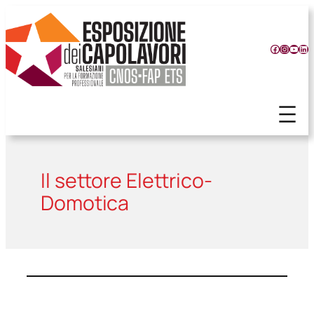
Vai
al
contenuto
Facebook
Instagr
YouT
Lin
Il settore Elettrico-
Domotica