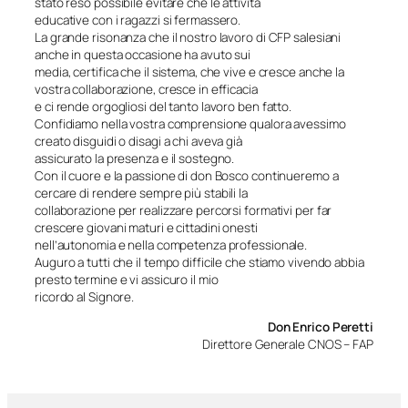
stato reso possibile evitare che le attività
educative con i ragazzi si fermassero.
La grande risonanza che il nostro lavoro di CFP salesiani
anche in questa occasione ha avuto sui
media, certifica che il sistema, che vive e cresce anche la
vostra collaborazione, cresce in efficacia
e ci rende orgogliosi del tanto lavoro ben fatto.
Confidiamo nella vostra comprensione qualora avessimo
creato disguidi o disagi a chi aveva già
assicurato la presenza e il sostegno.
Con il cuore e la passione di don Bosco continueremo a
cercare di rendere sempre più stabili la
collaborazione per realizzare percorsi formativi per far
crescere giovani maturi e cittadini onesti
nell’autonomia e nella competenza professionale.
Auguro a tutti che il tempo difficile che stiamo vivendo abbia
presto termine e vi assicuro il mio
ricordo al Signore.
Don Enrico Peretti
Direttore Generale CNOS – FAP