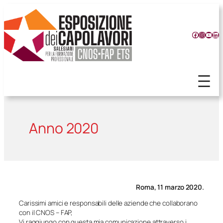
Vai
al
contenuto
Facebook
Instagr
YouT
Lin
Anno 2020
Roma, 11 marzo 2020.
Carissimi amici e responsabili delle aziende che collaborano
con il CNOS – FAP,
Vi raggiungo con questa mia comunicazione attraverso i